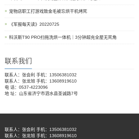
宠物店职工打游戏致金毛被忘烘干机烤死
《军报每天读》20220725
科沃斯T90 PRO扫拖洗烘一体机｜3分钟超充全屋无死角
联系我们
联系人：张会利 手机：13506381032
联系人：张龙旭 手机：13608919610
电 话：0537-4223096
地 址：山东省济宁市泗水县圣诚路7号
联系人：张会利 手机：13506381032
联系人：张龙旭 手机：13608919610