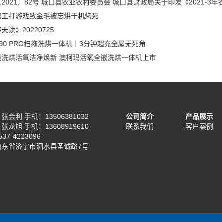
2021〕82号 城口县农业农村委员会 城口县财政局关于印发《2021-
职工打游戏致金毛被忘烘干机烤死
天读》20220725
90 PRO扫拖洗烘一体机｜3分钟超充全屋无死角
能洗烘活氧洁净焕新 澳柯玛活氧全嵌洗烘一体机上市
会利 手机：13506381032
公司简介
产品展示
龙旭 手机：13608919610
联系我们
客户案例
37-4223096
山东省济宁市泗水县圣诚路7号