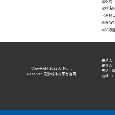
城农发〔
宠物店
《军报每
科沃斯T
炫彩万
联系人：张
联系人：张
CopyRight 2022 All Right
电话：05
Reserved 爱游戏体育平台官网
地址：