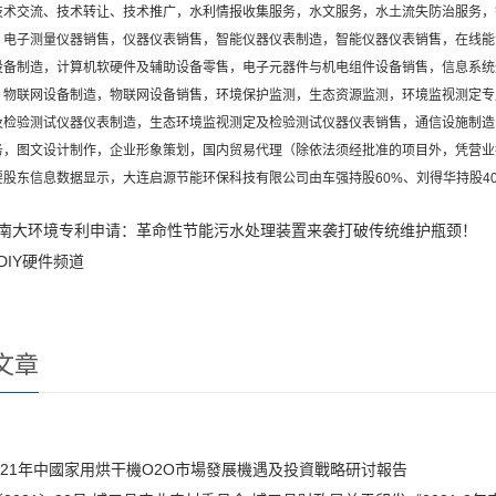
技术交流、技术转让、技术推广，水利情报收集服务，水文服务，水土流失防治服务，
，电子测量仪器销售，仪器仪表销售，智能仪器仪表制造，智能仪器仪表销售，在线能
设备制造，计算机软硬件及辅助设备零售，电子元器件与机电组件设备销售，信息系统
，物联网设备制造，物联网设备销售，环境保护监测，生态资源监测，环境监视测定专
及检验测试仪器仪表制造，生态环境监视测定及检验测试仪器仪表销售，通信设施制造
务，图文设计制作，企业形象策划，国内贸易代理（除依法须经批准的项目外，凭营业
东信息数据显示，大连启源节能环保科技有限公司由车强持股60%、刘得华持股4
南大环境专利申请：革命性节能污水处理装置来袭打破传统维护瓶颈！
DIY硬件频道
文章
-2021年中國家用烘干機O2O市場發展機遇及投資戰略研讨報告