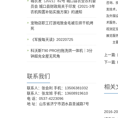
城农发〔2021〕82号 城口县农业农村委
咨询、
员会 城口县财政局关于印发《2021-3年
发技术
农机购置补贴实施方案》的通知
及外围
宠物店职工打游戏致金毛被忘烘干机烤
术服务
死
视测定
展览服
《军报每天读》20220725
主要股
科沃斯T90 PRO扫拖洗烘一体机｜3分
上一篇:
钟超充全屋无死角
下一篇:
联系我们
相关
联系人：张会利 手机：13506381032
联系人：张龙旭 手机：13608919610
电 话：0537-4223096
地 址：山东省济宁市泗水县圣诚路7号
2016