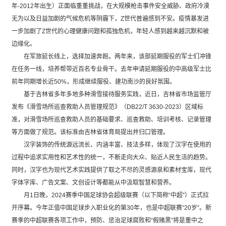
年-2012年出生）正面临重重挑战，在大规模枪击事件安全威胁、政府冷漠
无为以及日益加剧的气候危机等阴霾下，Z世代普遍感到不安。疫情暴发进
一步加剧了Z世代的心理健康问题和孤独危机，年轻人感到越来越沉默和被
边缘化。
在军旅延长线上，选择加速奔跑。两年来，该部延期服役的军士们冲锋
在任务一线，培养帮带近百名专业骨干。去年申请延期服役的中高级军士比
前年同期增长近50%，形成继续服役、建功南沙的良好氛围。
基于吉林省多年多地多种滑雪接待服务实践，近日，吉林省市场监管厅
发布《滑雪场所巡查救助人员管理规范》（DB22/T 3630-2023）区域标
准，对滑雪场所巡查救助人员的基础要求、巡查救助、培训考核、记录管理
等方面做了规范。该标准由吉林省体育局提出并归口管理。
汉字装饰的传统源远流长、内涵丰富、技法多样，体现了汉字在使用的
过程中追求实用性和艺术性的统一，不断走向大众、贴近人民生活的趋势。
同时，汉字也为现代艺术实践提供了取之不尽的灵感源泉和素材宝库，现代
字体字库、广告文案、文创设计等都能从中汲取智慧和营养。
月1日晚，2024赛季中国足球协会超级联赛（以下简称“中超”）正式拉
开序幕。今年正值中国足球步入职业化的第30年，也是中超联赛“20岁”。新
赛季的中超联赛各项工作中，预防、惩治足球腐败和“假赌黑”将是重中之