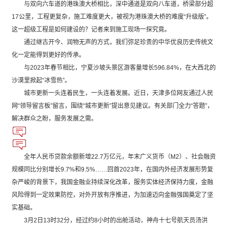
与双向六车道的港珠澳大桥相比，深中通道是双向八车道，桥梁部分超
17公里，工程更复杂，施工难度更大，被视为港珠澳大桥的难度“升级版”。
这一超级工程是如何建设的？记者来到施工现场一探究竟。
通过继古开今、润物无声的方式，我们弥足珍贵的中华优良历史传统文
化一定能得到更好的传承。
与2023年春节相比，宁夏沙坡头景区游客量增长596.84%，在大西北的
沙漠里掀起“冰雪热”。
城市更新一头连着民生，一头连着发展。近日，天津多位网友通过人民
网“领导留言板”留言，围绕“城市更新”提出意见建议。有关部门全力“答题”，
解决群众之盼，服务发展之需。
全年人民币贷款余额新增22.7万亿元，年末广义货币（M2）、社会融资
规模同比分别增长9.7%和9.5%……回首2023年，在国内外经济发展形势复
杂严峻的背景下，我国金融业持续深化改革，服务实体经济保持力度，金融
风险得到一定效果防控，对外开放有序推进，为加速迈向金融强国奠定了坚
实基础。
3月2日13时32分，经过约8小时的出舱活动，神舟十七号航天员汤洪