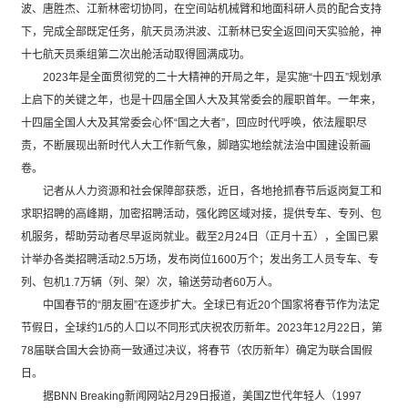
波、唐胜杰、江新林密切协同，在空间站机械臂和地面科研人员的配合支持
下，完成全部既定任务，航天员汤洪波、江新林已安全返回问天实验舱，神
十七航天员乘组第二次出舱活动取得圆满成功。
2023年是全面贯彻党的二十大精神的开局之年，是实施“十四五”规划承
上启下的关键之年，也是十四届全国人大及其常委会的履职首年。一年来，
十四届全国人大及其常委会心怀“国之大者”，回应时代呼唤，依法履职尽
责，不断展现出新时代人大工作新气象，脚踏实地绘就法治中国建设新画
卷。
记者从人力资源和社会保障部获悉，近日，各地抢抓春节后返岗复工和
求职招聘的高峰期，加密招聘活动，强化跨区域对接，提供专车、专列、包
机服务，帮助劳动者尽早返岗就业。截至2月24日（正月十五），全国已累
计举办各类招聘活动2.5万场，发布岗位1600万个；发出务工人员专车、专
列、包机1.7万辆（列、架）次，输送劳动者60万人。
中国春节的“朋友圈”在逐步扩大。全球已有近20个国家将春节作为法定
节假日，全球约1/5的人口以不同形式庆祝农历新年。2023年12月22日，第
78届联合国大会协商一致通过决议，将春节（农历新年）确定为联合国假
日。
据BNN Breaking新闻网站2月29日报道，美国Z世代年轻人（1997