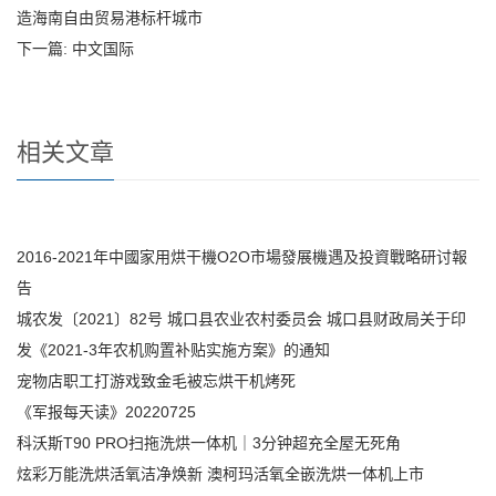
造海南自由贸易港标杆城市
下一篇:
中文国际
相关文章
2016-2021年中國家用烘干機O2O市場發展機遇及投資戰略研讨報
告
城农发〔2021〕82号 城口县农业农村委员会 城口县财政局关于印
发《2021-3年农机购置补贴实施方案》的通知
宠物店职工打游戏致金毛被忘烘干机烤死
《军报每天读》20220725
科沃斯T90 PRO扫拖洗烘一体机｜3分钟超充全屋无死角
炫彩万能洗烘活氧洁净焕新 澳柯玛活氧全嵌洗烘一体机上市