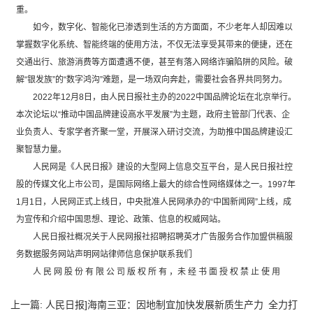
重。
如今，数字化、智能化已渗透到生活的方方面面，不少老年人却因难以
掌握数字化系统、智能终端的使用方法，不仅无法享受其带来的便捷，还在
交通出行、旅游消费等方面遭遇不便，甚至有落入网络诈骗陷阱的风险。破
解“银发族”的“数字鸿沟”难题，是一场双向奔赴，需要社会各界共同努力。
2022年12月8日，由人民日报社主办的2022中国品牌论坛在北京举行。
本次论坛以“推动中国品牌建设高水平发展”为主题，政府主管部门代表、企
业负责人、专家学者齐聚一堂，开展深入研讨交流，为助推中国品牌建设汇
聚智慧力量。
人民网是《人民日报》建设的大型网上信息交互平台，是人民日报社控
股的传媒文化上市公司，是国际网络上最大的综合性网络媒体之一。1997年
1月1日，人民网正式上线日，中央批准人民网承办的“中国新闻网”上线，成
为宣传和介绍中国思想、理论、政策、信息的权威网站。
人民日报社概况关于人民网报社招聘招聘英才广告服务合作加盟供稿服
务数据服务网站声明网站律师信息保护联系我们
人 民 网 股 份 有 限 公 司 版 权 所 有 ，未 经 书 面 授 权 禁 止 使 用
上一篇:
人民日报]海南三亚：因地制宜加快发展新质生产力 全力打