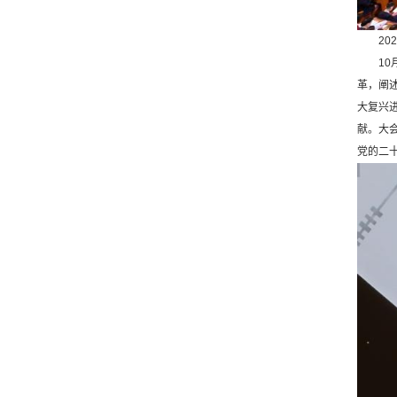
202
10月
革，阐
大复兴
献。大
党的二