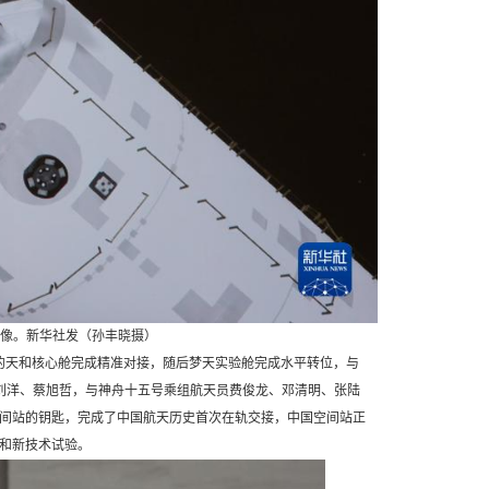
图像。新华社发（孙丰晓摄）
的天和核心舱完成精准对接，随后梦天实验舱完成水平转位，与
、刘洋、蔡旭哲，与神舟十五号乘组航天员费俊龙、邓清明、张陆
国空间站的钥匙，完成了中国航天历史首次在轨交接，中国空间站正
和新技术试验。