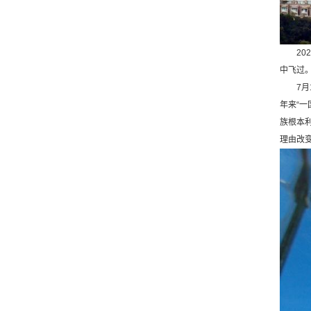
202
中飞过。
7月1
年来“一
族根本
理由改