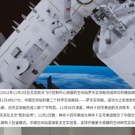
022年11月3日在北京航天飞行控制中心拍摄的空间站梦天实验舱完成转位的模拟
1日4时27分，中国空间站的第二个科学实验舱段——梦天实验舱，成功与之前发射
心舱、问天实验舱形成三舱“T”字构型。11月30日清晨，神舟十四号乘组航天员陈冬
航天员在太空“胜利会师”；12月2日晚，神舟十四号乘组与神舟十五号乘组移交了中
长期有人驻留模式。中国空间站是国家太空实验室，支持开展更大规模的空间研究实验