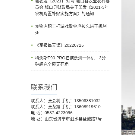
城农发〔2021〕82号 城口县农业农村委
员会 城口县财政局关于印发《2021-3年
农机购置补贴实施方案》的通知
宠物店职工打游戏致金毛被忘烘干机烤
死
《军报每天读》20220725
科沃斯T90 PRO扫拖洗烘一体机｜3分
钟超充全屋无死角
联系我们
联系人：张会利 手机：13506381032
联系人：张龙旭 手机：13608919610
电 话：0537-4223096
地 址：山东省济宁市泗水县圣诚路7号