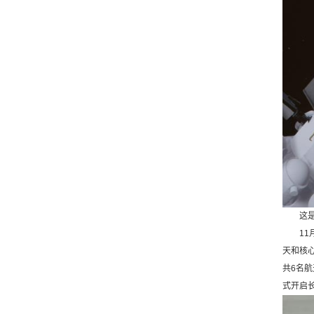
这是2
11月
天和核
共6名
式开启