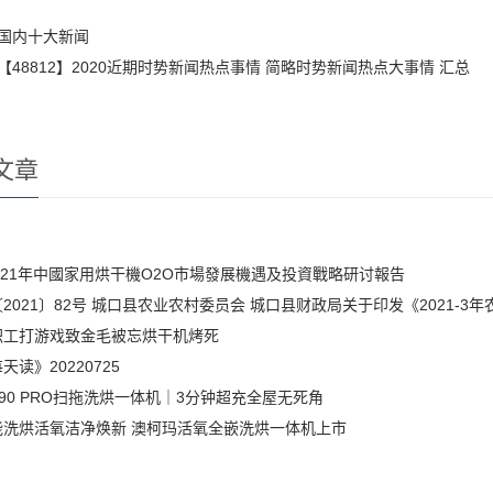
国内十大新闻
【48812】2020近期时势新闻热点事情 简略时势新闻热点大事情 汇总
文章
-2021年中國家用烘干機O2O市場發展機遇及投資戰略研讨報告
2021〕82号 城口县农业农村委员会 城口县财政局关于印发《2021-
职工打游戏致金毛被忘烘干机烤死
天读》20220725
90 PRO扫拖洗烘一体机｜3分钟超充全屋无死角
能洗烘活氧洁净焕新 澳柯玛活氧全嵌洗烘一体机上市