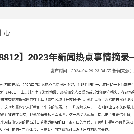
中心
48812】2023年新闻热点事情
发布时间：
2024-04-29 23:34:55
新闻来源：
刻的推移，2023年的新闻热点事情层出不穷，让咱们咱们一起来回忆一下近期产
3年2月6日，土耳其产生了激烈地震，形成很多人员受伤或逝世和财产损失。在这场
界城市查找救援部队前往土耳其震中区域打开救援作业。他们克服了恶劣的自然环境和
这场地震也让人们看到了生命的软弱。在一片废墟之中，一名刚刚出世不久的婴儿
救治并被送往医院，但他的母亲却不幸离世。这一幕令人心痛，提示咱们要爱惜生命，
AI技能快速的提高并日益渗透到咱们日子各方面的年代，了解和把握AI不再是选项，
费、低门槛的AI东西体会，不要专业的常识就可以发明出有构思的著作。