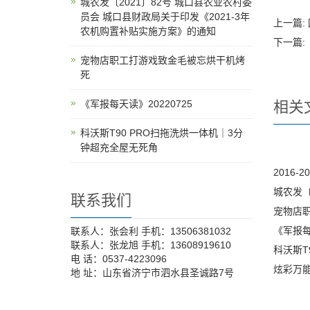
城农发〔2021〕82号 城口县农业农村委
员会 城口县财政局关于印发《2021-3年
上一篇:
农机购置补贴实施方案》的通知
下一篇:
宠物店职工打游戏致金毛被忘烘干机烤
死
《军报每天读》20220725
相关
科沃斯T90 PRO扫拖洗烘一体机｜3分
钟超充全屋无死角
2016
城农发〔
联系我们
宠物店
《军报每
联系人：张会利 手机：13506381032
联系人：张龙旭 手机：13608919610
科沃斯T
电 话：0537-4223096
炫彩万
地 址：山东省济宁市泗水县圣诚路7号