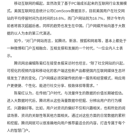
移动互联网的崛起，显然改变了基于PC端成长起来的互联网行业发展模
式。美国互联网信息统计公司ComScore数据显示，目前美国用户在社交网
站的平均停留时间为总时间的16.6%，而门户网站则为16.7%，预计今年内
前者将首次超越后者。同样的趋势也发生在中国。门户网媒开始向基于大数
据的以人为本的第三代演进。
如今，“对门户网站而言，如腾讯、新浪、搜狐和网易等，基本上都处于
一种微博和门户互相融合、互相支撑和发展的一个时代，”一位业内人士表
示。
腾讯网总编辑陈菊红在接受本报采访时也坦言，“除了社交网站的兴起，
可视化的视频内容和移动化的客户端这些新产品都使国内互联网媒体生态环
境发生了质的变化。门户网媒必须突破传统的单一服务和经营模式，响应用
户更便捷、个性化、能进行社交分享、极致体验等需求。”
陈菊红认为，在传统门户时代，与流量伴生的数据的价值长期被低估。
进入大数据时代后，腾讯将从这些海量数据中挖掘、分辨出用户的行为模
式、兴趣偏好等。比如，用户对资讯的偏好不仅和兴趣相关，也和所处的阅
读场景、资讯的关联性等其他方面相关。通过对这些方面的日常数据的累积
和挖掘，腾讯网就可以很准确地向用户推荐最适合的内容，打造专属于每个
人的智慧门户。