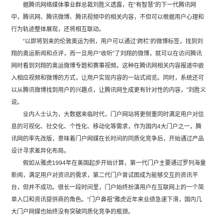
据腾讯网络媒体事业群总裁刘胜义透露，在“有智慧”的下一代腾讯网
中，腾讯网、腾讯微博、腾讯视频中的相关内容，不但可以根据用户心理和
行为轨迹整体展现，还将相互联动。
“以即将到来的伦敦奥运为例，用户可以通过‘跨栏’的微博标签，找到刘
翔的奥运新闻和点评，而一旦用户“收听”了刘翔的微博，就可以在访问腾讯
网时看到刘翔的奥运微博专题和赛事视频。这种在腾讯网相关内容报道中嵌
入相应视频和微博的方式，让用户实现内容的一站式阅览。同时，系统还可
以从腾讯微博找到用户的兴趣点，让腾讯网生成更有针对性的内容，”刘胜义
说。
业内人士认为，大数据来临时代，门户网站将更侧重同时满足用户对信
息的可视化、社交化、个性化、移动化等需求，作为国内4大门户之一，腾
讯网的率先改版，意味着门户网媒在长时间的同质化竞争后，开始通过产品
设计寻求差异化布局。
假如从雅虎1994年在美国起步开始计算，第一代门户主要通过罗列海量
新闻，满足用户对资讯的需求，第二代门户曾试图成为能够交互的资讯平
台，但并不成功。很长一段时间里，门户始终扮演用户在互联网上的一个简
单入口和资讯提供商的角色。“门户鼻祖”雅虎近年来业绩急速下滑，国内几
大门户网媒也始终没有突破同质化竞争的瓶颈。