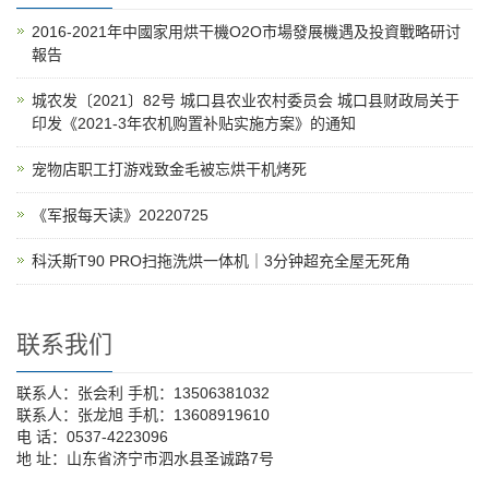
2016-2021年中國家用烘干機O2O市場發展機遇及投資戰略研讨
報告
城农发〔2021〕82号 城口县农业农村委员会 城口县财政局关于
印发《2021-3年农机购置补贴实施方案》的通知
宠物店职工打游戏致金毛被忘烘干机烤死
《军报每天读》20220725
科沃斯T90 PRO扫拖洗烘一体机｜3分钟超充全屋无死角
联系我们
联系人：张会利 手机：13506381032
联系人：张龙旭 手机：13608919610
电 话：0537-4223096
地 址：山东省济宁市泗水县圣诚路7号