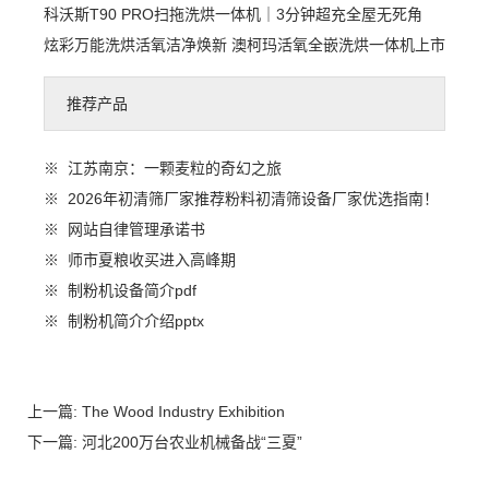
科沃斯T90 PRO扫拖洗烘一体机｜3分钟超充全屋无死角
炫彩万能洗烘活氧洁净焕新 澳柯玛活氧全嵌洗烘一体机上市
推荐产品
※
江苏南京：一颗麦粒的奇幻之旅
※
2026年初清筛厂家推荐粉料初清筛设备厂家优选指南！
※
网站自律管理承诺书
※
师市夏粮收买进入高峰期
※
制粉机设备简介pdf
※
制粉机简介介绍pptx
上一篇:
The Wood Industry Exhibition
下一篇:
河北200万台农业机械备战“三夏”