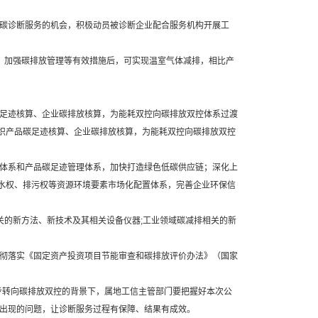
碳诊断服务的机会，积极动员被诊断企业配合服务机构开展工
加强碳排放管理等有效措施后，可实现温室气体减排，相比产
足迹核算、企业碳排放核算，为能耗双控向碳排放双控体系过渡
组织产品碳足迹核算、企业碳排放核算，为能耗双控向碳排放双控
体系和产品碳足迹管理体系，加快打造绿色低碳供应链；深化上
用水权、排污权等资源环境要素市场化配置体系，完善企业环保信
关的新方法、新技术及其相关设备仪器;工业领域碳减排相关的新
彻落实《固定资产投资项目节能审查和碳排放评价办法》（国家
步转向碳排放双控的背景下，属地工信主管部门要把握好本次公
出现的问题，让诊断服务过程有保障、结果有成效。