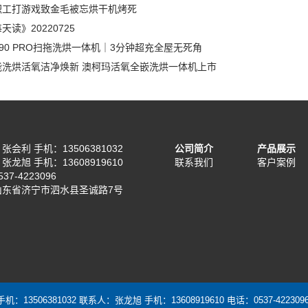
职工打游戏致金毛被忘烘干机烤死
天读》20220725
90 PRO扫拖洗烘一体机｜3分钟超充全屋无死角
能洗烘活氧洁净焕新 澳柯玛活氧全嵌洗烘一体机上市
会利 手机：13506381032
公司简介
产品展示
龙旭 手机：13608919610
联系我们
客户案例
37-4223096
山东省济宁市泗水县圣诚路7号
3506381032 联系人：张龙旭 手机：13608919610 电话：0537-42