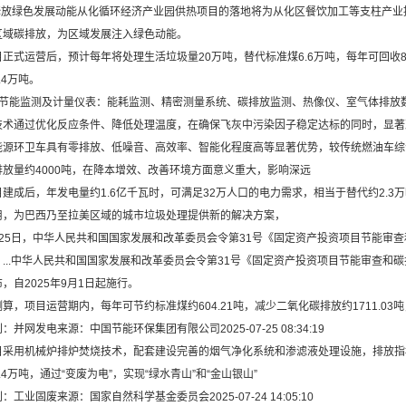
放绿色发展动能从化循环经济产业园供热项目的落地将为从化区餐饮加工等支柱产业
区域碳排放，为区域发展注入绿色动能。
式运营后，预计每年将处理生活垃圾量20万吨，替代标准煤6.6万吨，每年可回收80
.4万吨。
能监测及计量仪表：能耗监测、精密测量系统、碳排放监测、热像仪、室气体排放
通过优化反应条件、降低处理温度，在确保飞灰中污染因子稳定达标的同时，显著
环卫车具有零排放、低噪音、高效率、智能化程度高等显著优势，较传统燃油车综合能
排放量约4000吨，在降本增效、改善环境方面意义重大，影响深远
成后，年发电量约1.6亿千瓦时，可满足32万人口的电力需求，相当于替代约2.3
用，为巴西乃至拉美区域的城市垃圾处理提供新的解决方案，
5日，中华人民共和国国家发展和改革委员会令第31号《固定资产投资项目节能审查
...中华人民共和国国家发展和改革委员会令第31号《固定资产投资项目节能审查和碳
，自2025年9月1日起施行。
项目运营期内，每年可节约标准煤约604.21吨，减少二氧化碳排放约1711.0
网发电来源：中国节能环保集团有限公司2025-07-25 08:34:19
用机械炉排炉焚烧技术，配套建设完善的烟气净化系统和渗滤液处理设施，排放指标
.4万吨，通过“变废为电”，实现“绿水青山”和“金山银山”
业固废来源：国家自然科学基金委员会2025-07-24 14:05:10