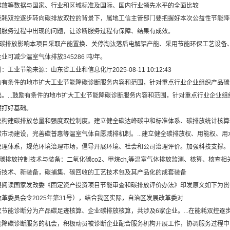
排放等数据与国家、行业和区域标准及国际、国内行业领先水平的全面比较
双控逐步转向碳排放双控的背景下，属地工信主管部门要把握好本次公益性节能降
调服务过程中出现的问题，让诊断服务过程有保障、结果有成效。
排放影响本项目采取产能置换、关停淘汰落后电解铝产能、采用节能环保工艺设备、
业可减少温室气体排放345286 吨/年。
业节能来源：山东省工业和信息化厅2025-08-11 10:12:43
条件的地市扩大工业节能降碳诊断服务内容和范围，针对重点行业企业组织产品碳
础。...鼓励有条件的地市扩大工业节能降碳诊断服务内容和范围，针对重点行业企业
渡打好基础。
建碳排放总量和强度双控制度。建立健全碳达峰碳中和标准体系、碳排放统计核算
碳市场建设，完善碳普惠等温室气体自愿减排机制。...建立健全碳排放权、用能权、
管理体系，规范环境治理市场，倡导开展环境、社会和公司治理评价。加强科技支撑。
排放控制技术与装备：二氧化碳co2、甲烷ch,等温室气体排放监测、核算、核查相
新技术、新装备，碳捕集、碳回收的工艺技术包及其产品化的成套装备
读国家发改委《固定资产投资项目节能审查和碳排放评价办法》印发原文如下为贯
革委员会令2025年第31号），结合我区实际，自治区发展改革委对
能诊断分为产品碳足迹核算、企业碳排放核算，共涉及6家企业。...在能耗双控逐
能降碳诊断服务的机会，积极动员被诊断企业配合服务机构开展工作，协调服务过程中