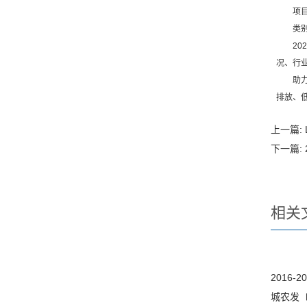
项目建
类别：工
202
况、行
助力绿
排放、
上一篇:
下一篇:
相关
2016
城农发〔