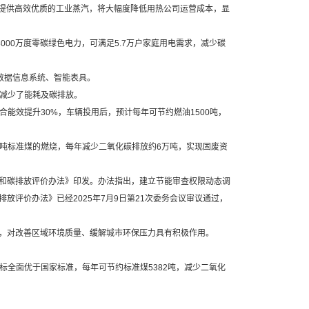
提供高效优质的工业蒸汽，将大幅度降低用热公司运营成本，显
00万度零碳绿色电力，可满足5.7万户家庭用电需求，减少碳
数据信息系统、智能表具。
减少了能耗及碳排放。
效提升30%，车辆投用后，预计每年可节约燃油1500吨，
万吨标准煤的燃烧，每年减少二氧化碳排放约6万吨，实现固废资
和碳排放评价办法》印发。办法指出，建立节能审查权限动态调
排放评价办法》已经2025年7月9日第21次委务会议审议通过，
3吨，对改善区域环境质量、缓解城市环保压力具有积极作用。
全面优于国家标准，每年可节约标准煤5382吨，减少二氧化