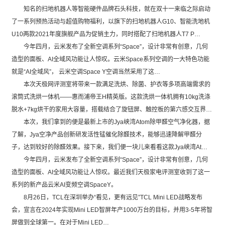
知名的扫地机器人等智能硬件品牌石头科技，就在双十一来临之际启动
了一系列预热活动与超值购物福利，以旗下的扫地机器人G10、智能洗地机
U10两款2021年度旗舰产品为促销主力，同时搭配了扫地机器人T7 P…
今年四月，云米发布了全新空调系列“Space”，设计非常有创意，几何
造型的面板、AI全域风功能让人惊叹。云米Space系列空调的一大特色功能
就是“AI全域风”， 云米空调Space Y空调当然采用了这…
本次天极网评测室将带来一款满足洗烘、除菌、护衣等多项高端需求的
滚筒式洗烘一体机——惠而浦帝王H精英版。这款洗烘一体机拥有10kg洗涤
脱水+7kg烘干的家用大容量，搭载结合了旋钮屏、触控板的第六感交互界…
本次，我们拿到的便是最新上市的Jya峡湾Atom除甲醛空气净化器，据
了解，Jya空净产品创新研发活性锰催化除醛技术，能够迅速降解甲醛分
子，达到较好的除醛效果。接下来，我们便一块儿来看看这款Jya峡湾At…
今年四月，云米发布了全新空调系列“Space”，设计非常有创意，几何
造型的面板、AI全域风功能让人惊叹。最近我们天极家电评测室收到了这一
系列的新产品云米AI变频空调SpaceY。
8月26日，TCL在深圳举办“看见，更有远见”TCL Mini LED战略发布
会，宣言在2024年实现Mini LED智屏年产1000万台的目标，并用3-5年将智
屏做到全球第一。在对于Mini LED…