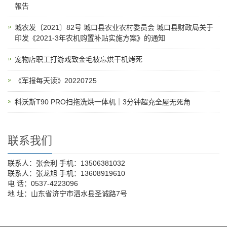
報告
城农发〔2021〕82号 城口县农业农村委员会 城口县财政局关于
印发《2021-3年农机购置补贴实施方案》的通知
宠物店职工打游戏致金毛被忘烘干机烤死
《军报每天读》20220725
科沃斯T90 PRO扫拖洗烘一体机｜3分钟超充全屋无死角
联系我们
联系人：张会利 手机：13506381032
联系人：张龙旭 手机：13608919610
电 话：0537-4223096
地 址：山东省济宁市泗水县圣诚路7号