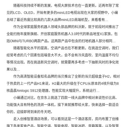
随着科技持续不断的发展，电视大屏技术也在一直更新。近两年除了常
见的LCD、OLED，开始有更多的miniLED电视出现在大家的视野中，小编
总结了最近热度比较高的几款大品牌miniLED高端机型，来看看有…
作为全球家庭服务机器人领域头部品牌的科沃斯，就于前段时间推出了
全能扫拖年度新旗舰、开创家庭服务机器人3.0时代的新品地宝X1家族，包
括OMNI与TURBO两款产品。这两款产品中包含的扫地机器人部分相同…
随着智能化水平的提高，空调产品也在不断更新。在挑选空调时，我们
经常考虑的几个因素包括噪音大不大，会不会有冷风直吹、室内温度不均匀
等情况出现。而在挑选新风空调时，就需要再多考虑一下抽新风时的净化效
果以及…
作为高清智能设备知名品牌的当贝推出了全新的当贝超级盒子H2，相对
于热卖的上一代产品H1来说，H2最大的升级在于CPU从原本的4核升级为8
核晶晨Amlogic S912处理器，性能实现大幅提升，系统运行…
小编通过对比，在京东上挑选了四款一线大品牌中相对来说性价比高、
功能强大且有特色的洗烘一体机，接下来就推荐给大家，快来选择一款适合
你的，迎接即将到来的冬天吧。
走入创维智慧酒店场景，可以看到这是一个酒店客房，房内布置了创维
旗下各类家电产品，智能空调、智能电视、智能冰吧、音箱等等，以及智慧