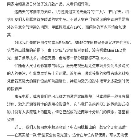
网家电频道近日体验了这几款产品，来看详细评测。
这两天的寒潮来势汹汹，1月还将迎来冬天最冷的“三九”、“四九”天，相
信朋友们大都愿意待在暖暖的家中吧。不过大家在门窗紧闭的空调房里要格
外的注意空气污染的问题，甲醛挥发点在19℃，而闷热的室内环境会加速
其…
对比我们先前评测过的雷鸟R645C，S545C在同样完全满足次世代主机
信号输出规格的前提下，由于定位与定价相对更低，没有搭载Mini LED背
光、量子点等技术，峰值亮度、色域等一部分硬指标不及R645…
伴随着大尺寸观影需求的崛起，激光电视迅速走进市场并受到众多购买
的人的关注，行业发展势头十分迅猛。近年来，激光投影的领导者峰米科技
凭借着其强大的硬件设施和功能属性，持续为激光投影市场带来多款划时代
的投影产…
激光电视，或者我们也可以称之为激光家庭影院，其本质是一种具有超
短焦、激光光源等特性的家用投影设备。它与我们先前评测过的传统形式投
影并没有太多原理上的区别，但它已然成为近两年十分热门的概念，甚至有
望与L…
近日，我们天极网家电频道收到了中安网脉推出的一款安全U盘“离盾”
——它其实是一款“新型安全刻录光驱”，适合在单位内部使用，可以无需使