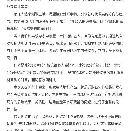
外观设计等等…
年轻人追求潮酷生活，渴望接触新鲜事物，引领着时代发展的方向与趋
势。根据BCG《中国消费新趋势》报告，“年轻人的消费新习惯”与“崛起的富
裕群体”、“消费渠道的全线打……
当下我们如果想为家中添置一台扫地机器人，目的肯定是为了通过其自
动扫拖功能随时进行环境清洁，解放我们的双手，但扫地机器人的许多功能
有时不得不局限于其体积。考虑到在家居环境中的通过性，它的机身不能太
高，否…
什么是冰箱3.0时代？相信很多人会好奇，冰箱也分等级？其实，冰箱
1.0时代就是我们常见的低温存储时代，早期的冰箱只是能通过低温来延缓食
材变质的时间，而随着冰箱科技……
本次天极网有幸迎来一款家用洗地机产品，就是近期石头科技最新发布
的石头智能双刷洗地机U10，它具有市面上主流洗地机的优点，针对洗地机
现存的清洁效果、灵活性、边角覆盖等水渍残留的问题，进行了全新的设
计，做…
最近创维推出了一款新品，创维Q41 Pro电视，这是一款主打健康护眼
功能的“无频闪电视”。除此以外还有如秘境紫色彩设计，会旋转的高进光灵