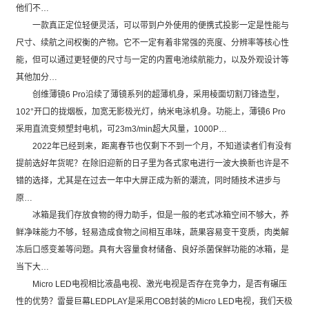
他们不…
一款真正定位轻便灵活，可以带到户外使用的便携式投影一定是性能与
尺寸、续航之间权衡的产物。它不一定有着非常强的亮度、分辨率等核心性
能，但可以通过更轻便的尺寸与一定的内置电池续航能力，以及外观设计等
其他加分…
创维薄镜6 Pro沿续了薄镜系列的超薄机身，采用棱面切割刀锋造型，
102°开口的拢烟板，加宽无影极光灯，纳米电泳机身。功能上，薄镜6 Pro
采用直流变频塑封电机，可23m3/min超大风量，1000P…
2022年已经到来，距离春节也仅剩下不到一个月，不知道读者们有没有
提前选好年货呢？在除旧迎新的日子里为各式家电进行一波大换新也许是不
错的选择，尤其是在过去一年中大屏正成为新的潮流，同时随技术进步与
原…
冰箱是我们存放食物的得力助手，但是一般的老式冰箱空间不够大，养
鲜净味能力不够，轻易造成食物之间相互串味，蔬果容易变干变质，肉类解
冻后口感变差等问题。具有大容量食材储备、良好杀菌保鲜功能的冰箱，是
当下大…
Micro LED电视相比液晶电视、激光电视是否存在竞争力，是否有碾压
性的优势？雷曼巨幕LEDPLAY是采用COB封装的Micro LED电视，我们天极