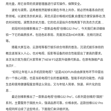
用光盘，用它自带的资源管理器进行读写操作，保障安全。
波轮与滚筒，这两者既然能够长期在市场上共存，就必然有着各自的优
势领域。以波轮洗衣机来说，其优点是价格相对低廉;自重轻方便安装移动;洗
衣时间较短。滚筒洗衣机方面，它的优点是抬升衣物再落下的洗衣方式类…
前段时间创维新推出了一款新品电视“创维G32 Pro”，今天我们来详细体
验一下它的画质技术，包括色彩表现、亮度测试及HDR效果、无频闪测试
等。
随着大屏互动、云游戏等客厅娱乐综合场景的普及，沉浸式娱乐体验的
概念逐渐深入人心，也对电视、投影等设备的综合性能提出了更高的要求。
本次当贝就为我们大家带来了NEW F3这款升级换代新品，在原有旗舰产品
当贝F…
“如何让年轻人从手机回到电视？”这是ADDFUN自由屏发布环节中提出
的一个核心问题，也是当前电视行业的普遍难题。智能手机的功能性、内容
生态和使用便捷程度显得这么突出，又与年轻人简单、快速、碎片化的信
息…
最近创维新推出了一款新品电视“创维G32 Pro”。G系列是创维的“国民”
系列，主要服务于国民大众，强调品质可靠，价格亲民。这款创维G32 Pro
电视同样沿续了这些特点，下面我们来详细评测。