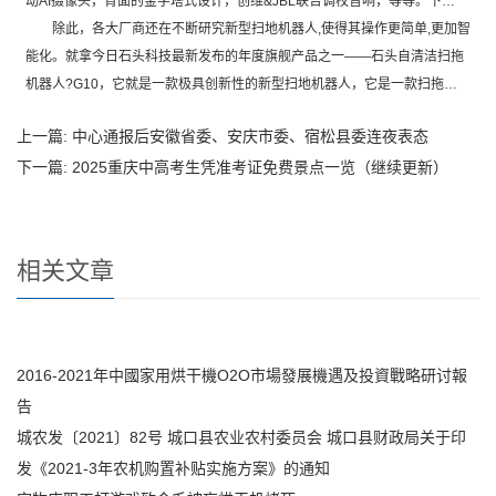
动AI摄像头，背面的金字塔式设计，创维&JBL联合调校音响，等等。下…
除此，各大厂商还在不断研究新型扫地机器人,使得其操作更简单,更加智
能化。就拿今日石头科技最新发布的年度旗舰产品之一——石头自清洁扫拖
机器人?G10，它就是一款极具创新性的新型扫地机器人，它是一款扫拖…
上一篇:
中心通报后安徽省委、安庆市委、宿松县委连夜表态
下一篇:
2025重庆中高考生凭准考证免费景点一览（继续更新）
相关文章
2016-2021年中國家用烘干機O2O市場發展機遇及投資戰略研讨報
告
城农发〔2021〕82号 城口县农业农村委员会 城口县财政局关于印
发《2021-3年农机购置补贴实施方案》的通知