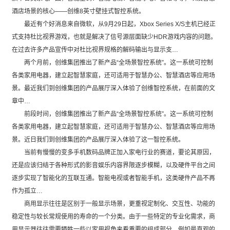
酒店场景的核心——创维8英寸壁挂式智控系统。
最近有个好消息来自微软，从9月29日起，Xbox Series X/S主机已经正
式支持杜比视界游戏，也就是解决了信号源层面缺少HDR游戏内容的问题。
在过去许多产品宣传中对杜比视界规格的解码输出与显示支…
两个月前，创维集团推出了新产品“全场景智控系统”。这一系统可控制
各类家用电器，建立起智慧家庭，还可适用于智慧办公、智慧酒店等应用场
景。最近我们到创维集团的产品展厅深入体验了创维智控系统，在前面的文
章中…
前段时间，创维集团推出了新产品“全场景智控系统”。这一系统可控制
各类家用电器，建立起智慧家庭，还可适用于智慧办公、智慧酒店等应用场
景。近日我们到创维集团的产品展厅深入体验了这一智控系统。
当前有慢慢的变多手机数码品牌正加入家电行业的赛道，要论其原因，
还是应该归结于各种形式的影音娱乐内容界限逐步模糊，以及硬件平台之间
逐步实现了智能化的互联互通。智能电视或者智能手机，这类硬件产品不再
作为孤立…
商用显示往往是区别于一般显示场景，更重视定制化、交互性、功能的
稳定性与较长常规使用的寿命的一个分类。由于一些特定的专业化需求，商
用显示器往往需要牺牲一些以家用视角来看重要的组成部分，例如最直观的