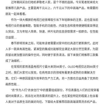
过年期间买台扫地机孝敬老人家，是个不错的选择。今天笔者就来给大
家推荐几款产品，主要是两千元以上，六千元以下的中高端产品，有需要的
朋友一起来看看。
作为一块大横屏的电视已经很难吸引当下年轻群体的注意，这也是当前
电视行业的普遍难题，智能手机的功能性、内容生态和使用便捷程度显得这
么突出，又与年轻人简单、快速、碎片化的信息获取需求一拍即合。在性能
日益提…
春节即将到来之际，可能有读者需要对家中的灶具进行更新换代，此时
入手一款具有高性能、紧凑型的集成灶能够完全满足大部分烹饪需求，为厨
房留出更加整洁的操作空间，同时便于家务清洁。接下来我们将推荐三款集
成了油烟机…
在常规的家用液晶电视尺寸最大来到98英寸，OLED电视仅达到88英寸
之时，我们大家可以发现，在商用显示的领域有着更多成熟的巨幕解决方
案。它们一种原因是提升效率的生产力工具，另一方面也日益具备了优异的
画质性能…
“衣”作为人们“衣食住行”中的重要组成部分，不仅表露在人们的日常穿着
或时尚需求上，而且在对洗衣需求的提升上，也在某些特定的程度上包含着
人类对于品质生活的美好向往。下面给大家推荐四款高端滚筒洗衣机产品，