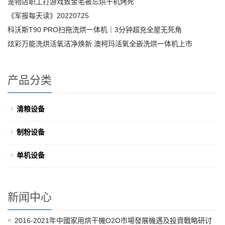
宠物店职工打游戏致金毛被忘烘干机烤死
《军报每天读》20220725
科沃斯T90 PRO扫拖洗烘一体机｜3分钟超充全屋无死角
炫彩万能洗烘活氧洁净焕新 澳柯玛活氧全嵌洗烘一体机上市
产品分类
清粮设备
制粉设备
单机设备
新闻中心
2016-2021年中國家用烘干機O2O市場發展機遇及投資戰略研讨