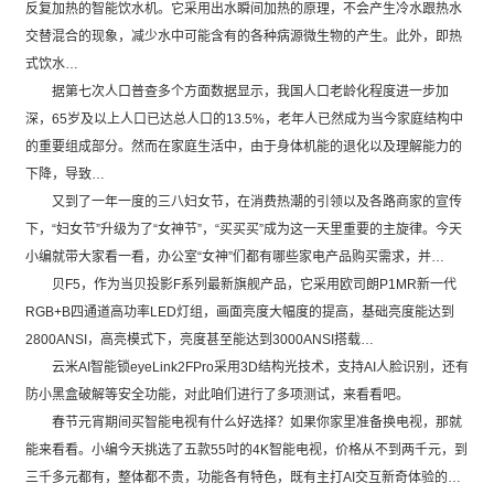
反复加热的智能饮水机。它采用出水瞬间加热的原理，不会产生冷水跟热水
交替混合的现象，减少水中可能含有的各种病源微生物的产生。此外，即热
式饮水…
据第七次人口普查多个方面数据显示，我国人口老龄化程度进一步加
深，65岁及以上人口已达总人口的13.5%，老年人已然成为当今家庭结构中
的重要组成部分。然而在家庭生活中，由于身体机能的退化以及理解能力的
下降，导致…
又到了一年一度的三八妇女节，在消费热潮的引领以及各路商家的宣传
下，“妇女节”升级为了“女神节”，“买买买”成为这一天里重要的主旋律。今天
小编就带大家看一看，办公室“女神”们都有哪些家电产品购买需求，并…
贝F5，作为当贝投影F系列最新旗舰产品，它采用欧司朗P1MR新一代
RGB+B四通道高功率LED灯组，画面亮度大幅度的提高，基础亮度能达到
2800ANSI，高亮模式下，亮度甚至能达到3000ANSI搭载…
云米AI智能锁eyeLink2FPro采用3D结构光技术，支持AI人脸识别，还有
防小黑盒破解等安全功能，对此咱们进行了多项测试，来看看吧。
春节元宵期间买智能电视有什么好选择？如果你家里准备换电视，那就
能来看看。小编今天挑选了五款55吋的4K智能电视，价格从不到两千元，到
三千多元都有，整体都不贵，功能各有特色，既有主打AI交互新奇体验的…