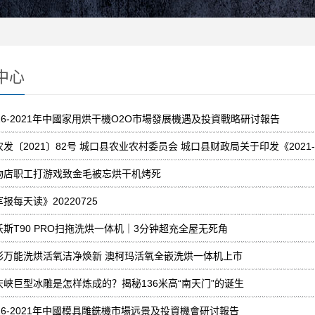
中心
016-2021年中國家用烘干機O2O市場發展機遇及投資戰略研讨報告
农发〔2021〕82号 城口县农业农村委员会 城口县财政局关于印发《202
物店职工打游戏致金毛被忘烘干机烤死
报每天读》20220725
沃斯T90 PRO扫拖洗烘一体机｜3分钟超充全屋无死角
彩万能洗烘活氧洁净焕新 澳柯玛活氧全嵌洗烘一体机上市
庆峡巨型冰雕是怎样炼成的？揭秘136米高“南天门”的诞生
016-2021年中國模具雕銑機市場远景及投資機會研讨報告