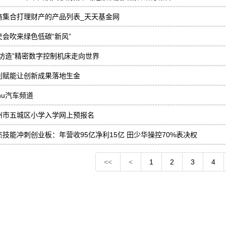
商集合打理财产的产品列表_天天基金网
交会吹来绿色低碳“新风”
廊坊造”精密数字控制机床走向世界
利赋能让创新成果落地生金
hu汽车频道
州市五城区小学入学网上预报名
杰技能冲刺创业板：年营收95亿净利15亿 田少华操控70%表决权
<<
<
1
2
3
4