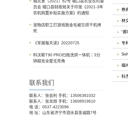
城农发〔2021〕82号 城口县农业农村委
员会 城口县财政局关于印发《2021-3年
券
农机购置补贴实施方案》的通知
林
宠物店职工打游戏致金毛被忘烘干机烤
死
“
《军报每天读》20220725
专
So
科沃斯T90 PRO扫拖洗烘一体机｜3分
钟超充全屋无死角
福
科
联系我们
联系人：张会利 手机：13506381032
联系人：张龙旭 手机：13608919610
电 话：0537-4223096
地 址：山东省济宁市泗水县圣诚路7号