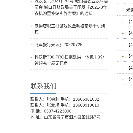
城农发〔2021〕82号 城口县农业农村委
员会 城口县财政局关于印发《2021-3年
光
农机购置补贴实施方案》的通知
【
宠物店职工打游戏致金毛被忘烘干机烤
死
【
《军报每天读》20220725
【
【
科沃斯T90 PRO扫拖洗烘一体机｜3分
钟超充全屋无死角
【
【
联系我们
联系人：张会利 手机：13506381032
联系人：张龙旭 手机：13608919610
电 话：0537-4223096
地 址：山东省济宁市泗水县圣诚路7号