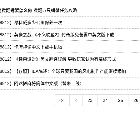
遇掀翻螃蟹怎么做 掀翻五只螃蟹任务攻略
48812】昂科威多少公里保养一次
48812】英豪之战 《不义联盟2》传奇版免装置中英文版下载
48812】卡牌神偷中文下载手机版
48812】《猛兽派对》英文翻译误解 导致玩家认为有离线形式
48812】【存照】IEA陈述：全球只要我国的风电制作产能继续添加
48812】阿达搓麻将简体中文版（暂未上线）
<<
<
23
24
25
26