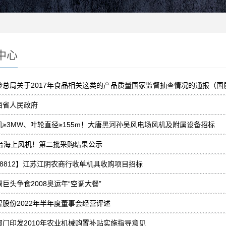
中心
检总局关于2017年食品相关这类的产品质量国家监督抽查情况的通报（国质检
西省人民政府
机≥3MW、叶轮直径≥155m！大唐黑河孙吴风电场风机及附属设备招标
3台海上风机！第二批采购结果公示
48812】江苏江阴农商行收单机具收购项目招标
调巨头争食2008奥运年“空调大餐”
智股份2022年半年度董事会经营评述
部门印发2010年农业机械购置补贴实施指导意见